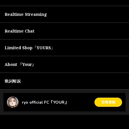
Realtime Streaming
Realtime Chat
Limited Shop「YOURS」
About 『Your』
歌詞解説
ryo official FC「YOUR」
会員登録