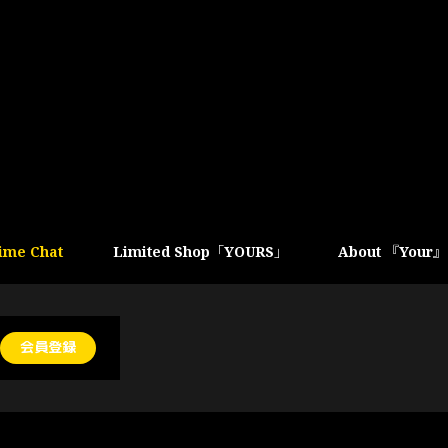
ime Chat
Limited Shop「YOURS」
About 『Your』
会員登録