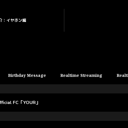
介：イヤホン編
Birthday Message
Realtime Streaming
Realt
official FC「YOUR」