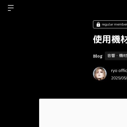
regular memb
使用機
音響・機材
Blog
ryo of
2025/05/