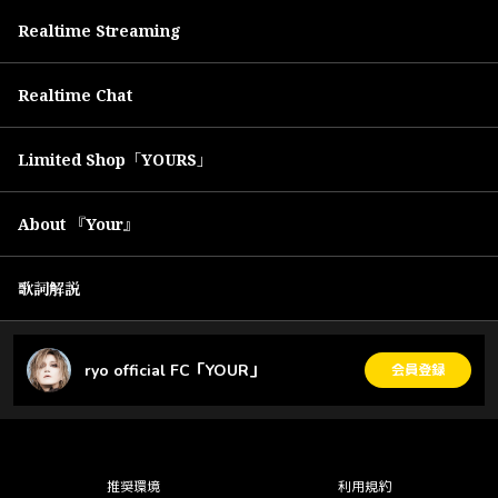
Realtime Streaming
Realtime Chat
Limited Shop「YOURS」
About 『Your』
歌詞解説
ryo official FC「YOUR」
会員登録
推奨環境
利用規約