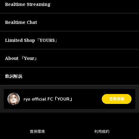
Realtime Streaming
Realtime Chat
Limited Shop「YOURS」
About 『Your』
歌詞解説
ryo official FC「YOUR」
会員登録
推奨環境
利用規約