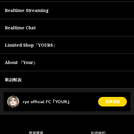
Realtime Streaming
Realtime Chat
Limited Shop「YOURS」
About 『Your』
歌詞解説
ryo official FC「YOUR」
会員登録
推奨環境
利用規約