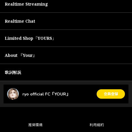
Realtime Streaming
Realtime Chat
Limited Shop「YOURS」
About 『Your』
歌詞解説
ryo official FC「YOUR」
会員登録
推奨環境
利用規約