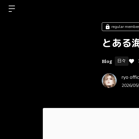
regular memb
とある
日々
Blog
ryo of
2026/05/