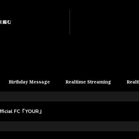
を編む
Birthday Message
Realtime Streaming
Realt
official FC「YOUR」