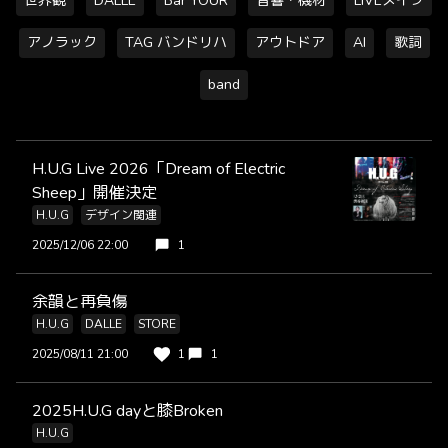
世界観
DÄLLE
Bar YOUR
音響・機材
LIVEメイク
アノラック
TAG バンドリハ
アウトドア
AI
歌詞
band
H.U.G Live 2026「Dream of Electric
Sheep」開催決定
H.U.G
デザイン関連
2025/12/06 22:00
1
余韻と再負傷
H.U.G
DALLE
STORE
2025/08/11 21:00
1
1
2025H.U.G dayと膝Broken
H.U.G