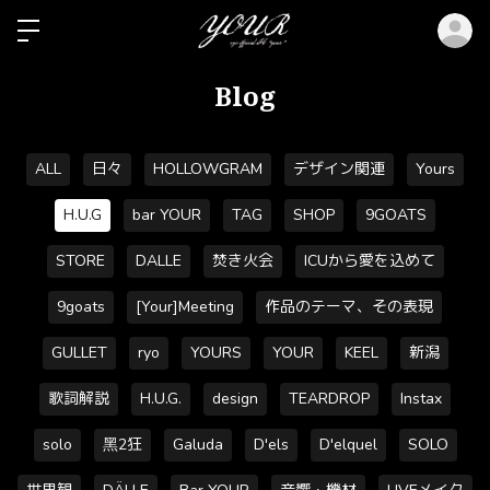
ロ
Blog
ALL
日々
HOLLOWGRAM
デザイン関連
Yours
H.U.G
bar YOUR
TAG
SHOP
9GOATS
STORE
DALLE
焚き火会
ICUから愛を込めて
9goats
[Your]Meeting
作品のテーマ、その表現
GULLET
ryo
YOURS
YOUR
KEEL
新潟
歌詞解説
H.U.G.
design
TEARDROP
Instax
solo
黑2狂
Galuda
D'els
D'elquel
SOLO