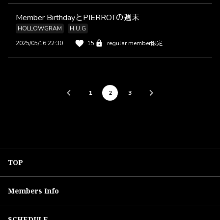
Member BirthdayとPIERROTの週末
HOLLOWGRAM
H.U.G
2025/05/16 22:30
15
regular member限定
1
2
3
TOP
Members Info
SCHEDULE