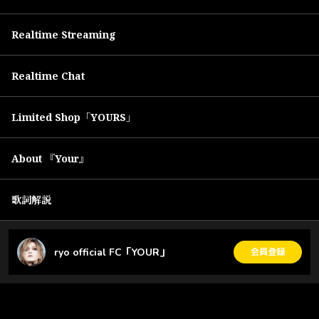
Realtime Streaming
Realtime Chat
Limited Shop「YOURS」
About 『Your』
歌詞解説
ryo official FC「YOUR」
会員登録