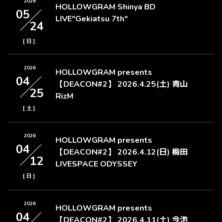
2026
HOLLOWGRAM Shinya BD
05
LIVE"Gekiatsu 7th"
24
[
]
日
2026
HOLLOWGRAM presents
04
【DEACON#2】 2026.4.25(土) 青山
25
RizM
[
]
土
2026
HOLLOWGRAM presents
04
【DEACON#2】 2026.4.12(日) 梅田
12
LIVESPACE ODYSSEY
[
]
日
2026
HOLLOWGRAM presents
04
【DEACON#2】 2026.4.11(土) 今池