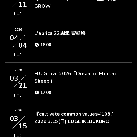
11
GROW
[
]
土
2026
L'eprica 22周年 聖誕祭
04
04
18:00
[
]
土
2026
H.U.G Live 2026「Dream of Electric
03
Sheep」
21
17:00
[
]
土
2026
『cultivate common values♯108』
03
2026.3.15(日) EDGE IKEBUKURO
15
[
]
日