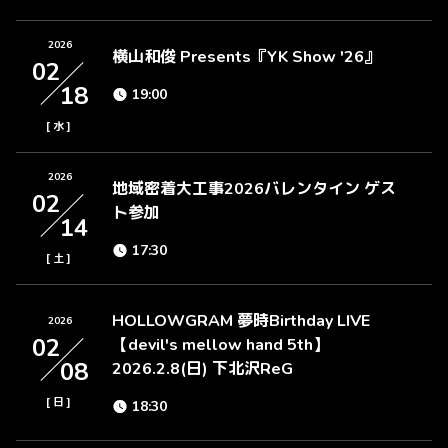
2026
横山和俊 Presents『YK Show '26』
02
18
19:00
[
]
水
2026
地域密着大工事2026バレンタイン ゲス
02
ト参加
14
17:30
[
]
土
HOLLOWGRAM 夢時Birthday LIVE
2026
02
【devil's mellow hand 5th】
08
2026.2.8(日) 下北沢ReG
[
]
日
18:30