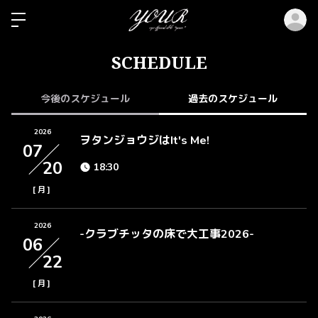
ロ
SCHEDULE
今後のスケジュール
過去のスケジュール
2026
ヲタンジョウジはIt's Me!
07
20
18:30
[
]
月
2026
-クラブチッタの床で大工事2026-
06
22
[
]
月