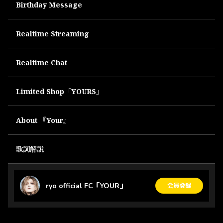
Birthday Message
Realtime Streaming
Realtime Chat
Limited Shop「YOURS」
About 『Your』
歌詞解説
ryo official FC「YOUR」
会員登録