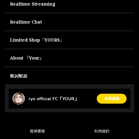
Realtime Streaming
Realtime Chat
Limited Shop「YOURS」
About 『Your』
歌詞解説
ryo official FC「YOUR」
会員登録
推奨環境
利用規約