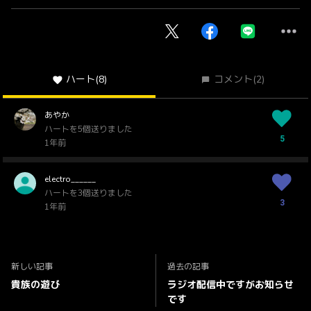
ハート
(8)
コメント
(2)
あやか
ハートを5個送りました
5
1年前
electro______
ハートを3個送りました
3
1年前
新しい記事
過去の記事
貴族の遊び
ラジオ配信中ですがお知らせ
です