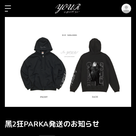
ロ
黑2狂PARKA発送のお知らせ